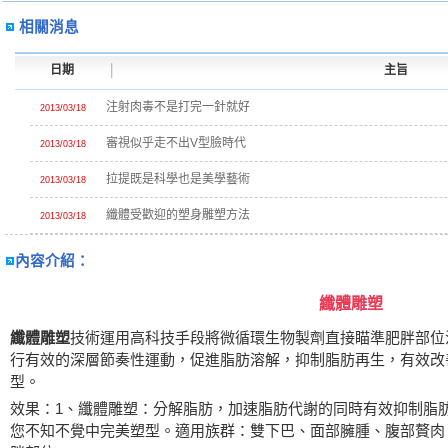
相關消息
日期
主旨
注射肉毒不是打完一針就好
2013/03/18
審視似乎走不出V型臉時代
2013/03/18
拉提既是科學也是美學藝術
2013/03/18
纖體受歡迎的塑身雕塑方法
2013/03/18
內容介紹：
纖體雕塑
纖體雕塑
技術運用高科技手段將微循環生物製劑直接瞄準肥胖部位
行有效的深層節奏性運動，促進脂肪溶解，抑制脂肪再生，有效改
型。
效果：1、纖體雕塑：分解脂肪，加速脂肪代謝的同時有效抑制脂
您不知不覺中完美塑型。適用族群：雙下巴、面部臃腫、腹部贅肉