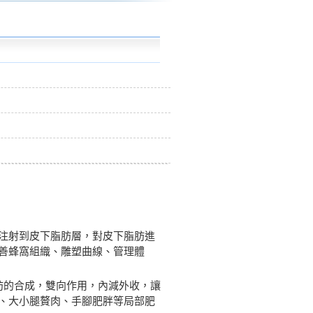
注射到皮下脂肪層，對皮下脂肪進
善蜂窩組織、雕塑曲線、管理體
肪的合成，雙向作用，內減外收，讓
、大小腿贅肉、手腳肥胖等局部肥